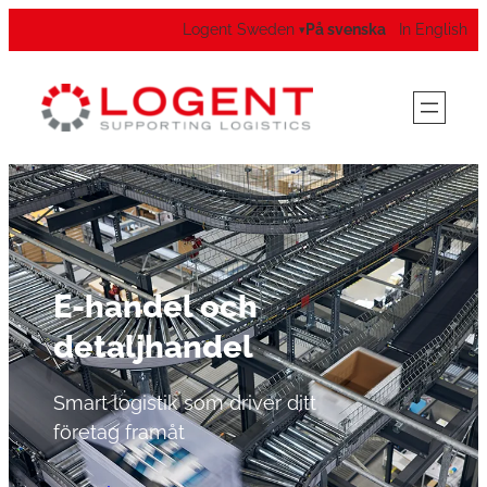
Logent Sweden
På svenska
In English
▾
E-handel och
detaljhandel
Smart logistik som driver ditt
företag framåt