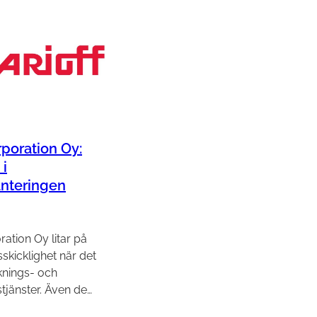
rporation Oy:
 i
anteringen
ration Oy litar på
skicklighet när det
knings- och
stjänster. Även de…