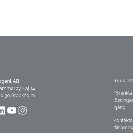
Redo att
ogent AB
ammarby Kaj 14
Förenkla 
20 30 Stockholm’
lösningar
dIn
YouTube
Instagram
igång.
Kontakta
tillsamm