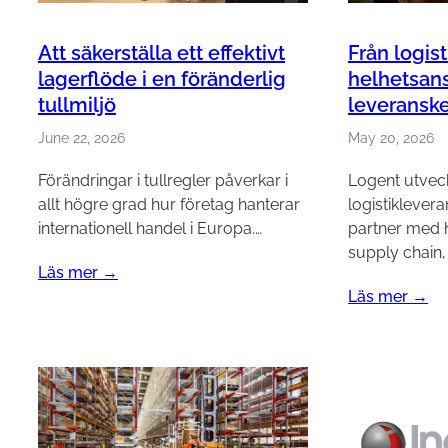
Att säkerställa ett effektivt
Från logis
lagerflöde i en föränderlig
helhetsans
tullmiljö
leveransk
June 22, 2026
May 20, 2026
Förändringar i tullregler påverkar i
Logent utveckl
allt högre grad hur företag hanterar
logistikleveran
internationell handel i Europa.…
partner med 
supply chain
Läs mer →
Läs mer →