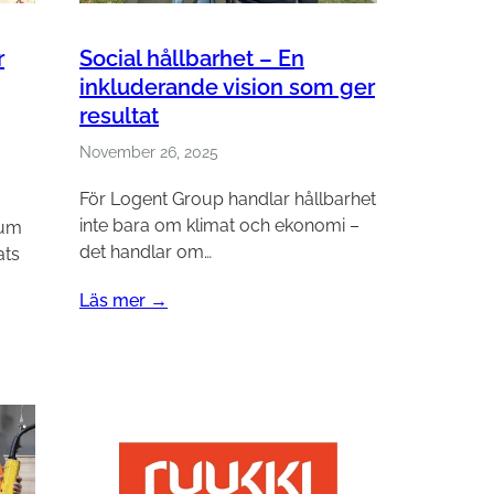
r
Social hållbarhet – En
inkluderande vision som ger
resultat
November 26, 2025
För Logent Group handlar hållbarhet
inte bara om klimat och ekonomi –
eum
det handlar om…
ats
Läs mer →