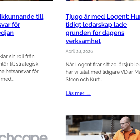
tikkunnande till
Tjugo år med Logent: Hu
var för
tidigt ledarskap lade
edjan
grunden för dagens
verksamhet
April 28, 2026
ar sin roll från
tör till strategisk
När Logent firar sitt 20-årsjubil
helhetsansvar för
har vi talat med tidigare VD:ar M
, med…
Steen och Kurt…
Läs mer →