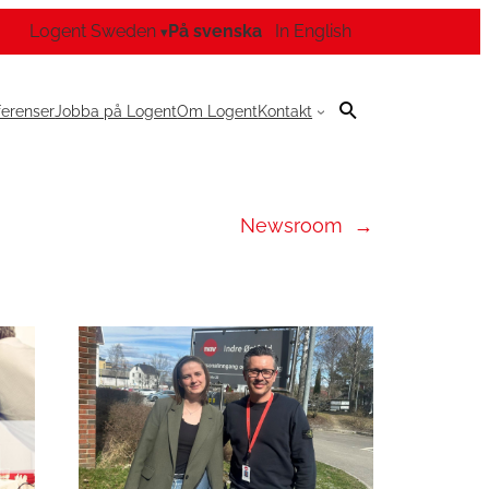
Logent Sweden
På svenska
In English
▾
ferenser
Jobba på Logent
Om Logent
Kontakt
Newsroom