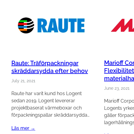
Marioff Co
Raute: Träförpackningar
Flexibilitet
skräddarsydda efter behov
materialh
July 21, 2021
June 23, 2021
Raute har varit kund hos Logent
sedan 2019. Logent levererar
Marioff Corpo
projektbaserat värmeboxar och
Logents yrkes
förpackningspallar skräddarsydda…
gäller förpac
lagerhållning
Läs mer →