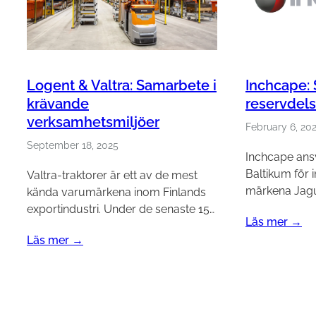
Inchcape: 
Logent & Valtra: Samarbete i
reservdels
krävande
verksamhetsmiljöer
February 6, 20
September 18, 2025
Inchcape ansv
Baltikum för i
Valtra-traktorer är ett av de mest
märkena Jagu
kända varumärkena inom Finlands
exportindustri. Under de senaste 15…
Läs mer →
Läs mer →