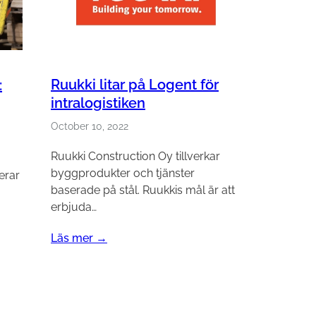
Ruukki litar på Logent för
:
intralogistiken
October 10, 2022
Ruukki Construction Oy tillverkar
byggprodukter och tjänster
erar
baserade på stål. Ruukkis mål är att
erbjuda…
Läs mer →