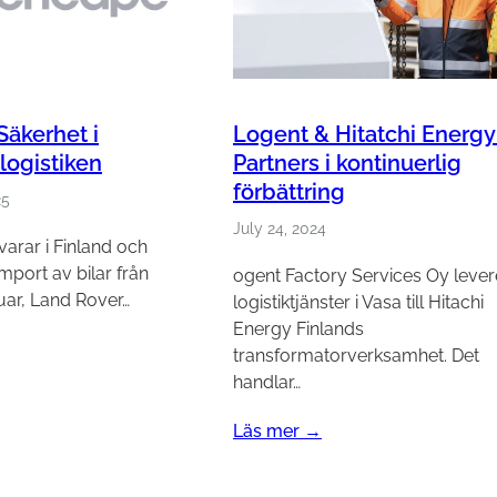
Logent & Hitatchi Energy
Säkerhet i
Partners i kontinuerlig
logistiken
förbättring
25
July 24, 2024
arar i Finland och
mport av bilar från
ogent Factory Services Oy lever
ar, Land Rover…
logistik­tjänster i Vasa till Hitachi
Energy Finlands
transformatorverksamhet. Det
handlar…
Läs mer →