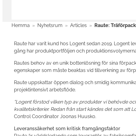
Hemma
»
Nyhetsrum
»
Articles
»
Raute: Träförpac
Raute har varit kund hos Logent sedan 2019. Logent l
gång har produktportföljen och produktionsvolymerna 
Rautes behov av en unik bottenlösning för sina förpackn
egenskaper som måste beaktas vid tillverkning av förpa
Raute uppskattar öppen dialog och smidig kommunikatio
projektintensivt arbetsflöde.
“Logent förstod vilken typ av produkter vi behövde och 
kvalitetskriterier. Redan från start kändes det som att 
Control Coordinator Joonas Huusko.
Leveranssäkerhet som kritisk framgångsfaktor
Raute är världsledande som leverantör av fabriksomfatt