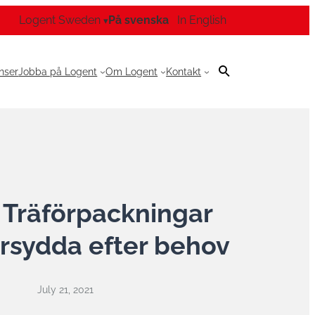
Logent Sweden
På svenska
In English
▾
nser
Jobba på Logent
Om Logent
Kontakt
 Träförpackningar
rsydda efter behov
July 21, 2021