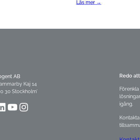
Läs mer →
Redo att
ogent AB
ammarby Kaj 14
Förenkla 
20 30 Stockholm’
lösningar
dIn
YouTube
Instagram
igång.
Kontakta
tillsamm
Kontakt