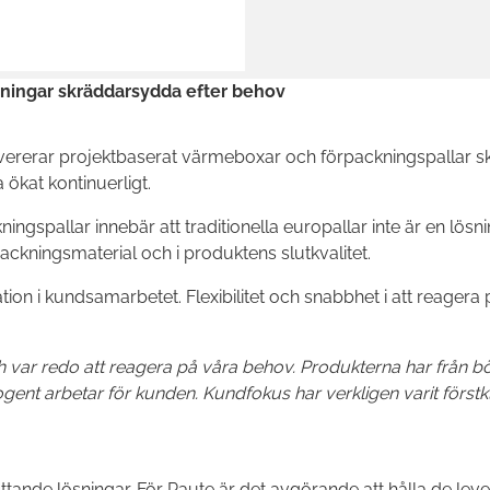
kningar skräddarsydda efter behov
evererar projektbaserat värmeboxar och förpackningspallar 
ökat kontinuerligt.
ingspallar innebär att traditionella europallar inte är en lös
ckningsmaterial och i produktens slutkvalitet.
n i kundsamarbetet. Flexibilitet och snabbhet i att reagera p
var redo att reagera på våra behov. Produkterna har från börj
Logent arbetar för kunden. Kundfokus har verkligen varit förstk
ande lösningar. För Raute är det avgörande att hålla de leve