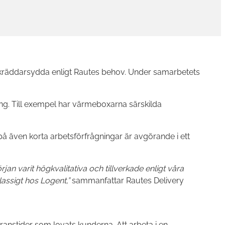
skräddarsydda enligt Rautes behov. Under samarbetets
ning. Till exempel har värmeboxarna särskilda
å även korta arbetsförfrågningar är avgörande i ett
an varit högkvalitativa och tillverkade enligt våra
lassigt hos Logent,”
sammanfattar Rautes Delivery
ranstider som lovats kunderna. Att arbeta i en