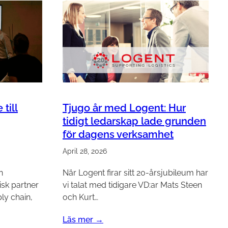
till
Tjugo år med Logent: Hur
tidigt ledarskap lade grunden
för dagens verksamhet
April 28, 2026
n
När Logent firar sitt 20-årsjubileum har
gisk partner
vi talat med tidigare VD:ar Mats Steen
ly chain,
och Kurt…
Läs mer →