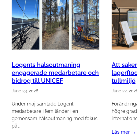
Logents hälsoutmaning
Att säker
engagerade medarbetare och
lagerflöd
bidrog till UNICEF
tullmiljö
June 23, 2026
June 22, 202
Under maj samlade Logent
Förändringar
medarbetare i fem länder i en
högre grad
gemensam hälsoutmaning med fokus
internation
på…
Läs mer →