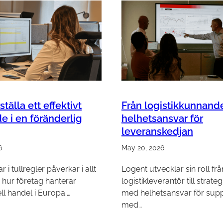
ställa ett effektivt
Från logistikkunnande 
e i en föränderlig
helhetsansvar för
leveranskedjan
6
May 20, 2026
 i tullregler påverkar i allt
Logent utvecklar sin roll frå
 hur företag hanterar
logistikleverantör till strate
ell handel i Europa.…
med helhetsansvar för supp
med…