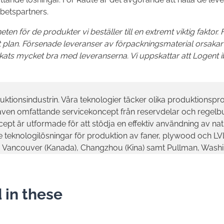
betspartners.
ten för de produkter vi beställer till en extremt viktig faktor. F
gt plan. Försenade leveranser av förpackningsmaterial orsakar 
lyckats mycket bra med leveranserna. Vi uppskattar att Logent
duktionsindustrin. Våra teknologier täcker olika produktions
der även omfattande servicekoncept från reservdelar och regelb
ept är utformade för att stödja en effektiv användning av na
 teknologilösningar för produktion av faner, plywood och LVL
ani, Vancouver (Kanada), Changzhou (Kina) samt Pullman, Was
 in these