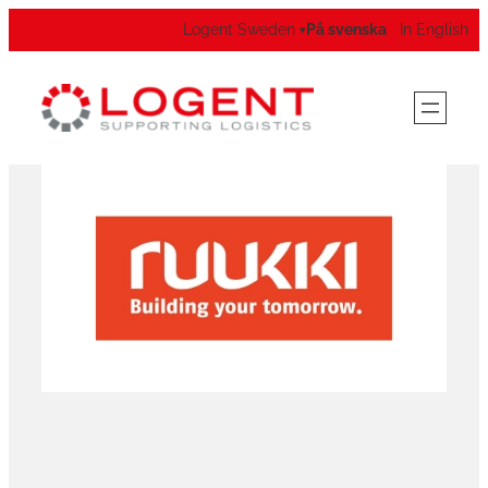
Logent Sweden
På svenska
In English
▾