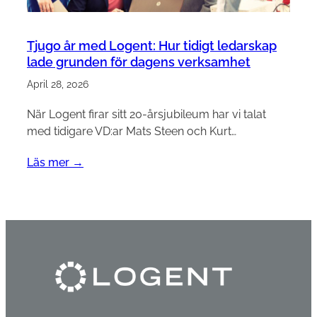
Tjugo år med Logent: Hur tidigt ledarskap
lade grunden för dagens verksamhet
April 28, 2026
När Logent firar sitt 20-årsjubileum har vi talat
med tidigare VD:ar Mats Steen och Kurt…
Läs mer →