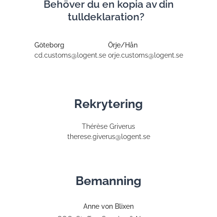
Behöver du en kopia av din
tulldeklaration?
Göteborg
Örje/Hån
cd.customs@logent.se
orje.customs@logent.se
Rekrytering
Thérèse Griverus
therese.giverus@logent.se
Bemanning
Anne von Blixen