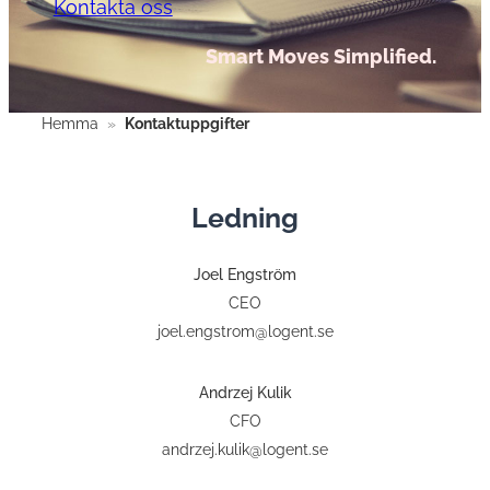
Kontakta oss
Smart Moves Simplified.
Hemma
»
Kontaktuppgifter
Ledning
Joel Engström
CEO
joel.engstrom@logent.se
Andrzej Kulik
CFO
andrzej.kulik@logent.se