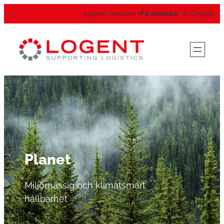
Logent Sweden
På svenska
In English
▾
Planet
Miljömässig och klimatsmart
hållbarhet