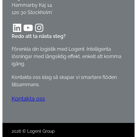
Hammarby Kaj 14
120 30 Stockholm’
LinkedIn
YouTube
Instagram
Redo att ta nästa steg?
Förenkla din logistik med Logent. Intelligenta
lösningar med långsiktig effekt, enkelt att komma
igång.
Kontakta oss idag så skapar vi smartare flöden
tillsammans.
Kontakta oss
2026 © Logent Group